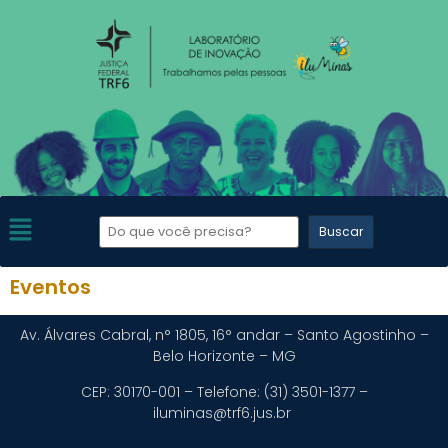
Eventos
Av. Álvares Cabral, n° 1805, 16° andar – Santo Agostinho –
Belo Horizonte – MG
CEP: 30170-001 – Telefone: (31) 3501-1377 –
iluminas@trf6.jus.br